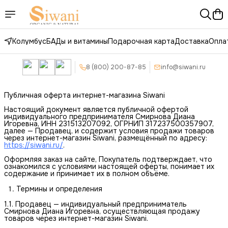
Колумбус
БАДы и витамины
Подарочная карта
Доставка
Опла
8 (800) 200-87-85
info@siwani.ru
Публичная оферта интернет-магазина Siwani
Настоящий документ является публичной офертой
индивидуального предпринимателя Смирнова Диана
Игоревна, ИНН 231513207092, ОГРНИП 317237500357907,
далее — Продавец, и содержит условия продажи товаров
через интернет-магазин Siwani, размещённый по адресу:
https://siwani.ru/
.
Оформляя заказ на сайте, Покупатель подтверждает, что
ознакомился с условиями настоящей оферты, понимает их
содержание и принимает их в полном объёме.
Термины и определения
1.1. Продавец — индивидуальный предприниматель
Смирнова Диана Игоревна, осуществляющая продажу
товаров через интернет-магазин Siwani.