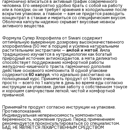
гармонично вписаться в активный график современного
человека. Его невероятно удобно брать с собой на работу
или в поездки, он не требует хранения в холодильнике после
вскрытия упаковки, а главное — вам не придется разводить
концентрат в стакане и мириться со специфическим вкусом.
Оболочка капсулы надежно скрывает вкусовые нюансы
активного вещества.
Формула Супер Хлорофилла от Siwani содержит
оптимальную выверенную дозировку высококачественного
хлорофиллина (50 мкг в порции) и усилена натуральными
растительными экстрактами —
амлой и мятой
. Амла
традиционно изучается в нутрициологии как богатый
природный источник антиоксидантов, а мята деликатно
способствует поддержанию комфортной работы
желудочно-кишечного тракта, гармонично дополняя
действие основного компонента. В одной упаковке
содержится
60 капсул
, что идеально рассчитано на
полноценный курс. Принимать продукт от Siwani очень
просто — всего по 1 капсуле в день во время еды согласно
инструкции на упаковке, делая заботу о собственном тонусе
и хорошем самочувствии легкой, чистой и комфортной
привычкой.
Принимайте продукт согласно инструкции на упаковке.
Противопоказания.
Индивидуальная непереносимость компонентов,
беременность, кормление грудью. Перед применением
рекомендуется проконсультироваться со специалистом.
БАД. НЕ ЯВЛЯЕТСЯ ЛЕКАРСТВЕННЫМ СРЕДСТВОМ