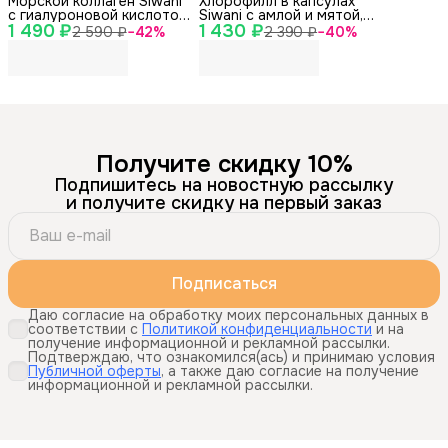
Морской коллаген Siwani
Хлорофилл в капсулах
с гиалуроновой кислотой,
Siwani с амлой и мятой,
1 490 ₽
витамином C и Q10, 90
1 430 ₽
60 капсул
2 590 ₽
−
42
%
2 390 ₽
−
40
%
капсул
Получите скидку 10%
Подпишитесь на новостную рассылку
и получите скидку на первый заказ
Подписаться
Даю согласие на обработку моих персональных данных в
соответствии с
Политикой конфиденциальности
и на
получение информационной и рекламной рассылки.
Подтверждаю, что ознакомился(ась) и принимаю условия
Публичной оферты
, а также даю согласие на получение
информационной и рекламной рассылки.