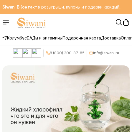
Siwani ВКонтакте
розыгрыши, купоны и подарки каждый
месяц
Бесплатная доставка по всей России в ПВЗ OZON
Колумбус
БАДы и витамины
Подарочная карта
Доставка
Опла
8 (800) 200-87-85
info@siwani.ru