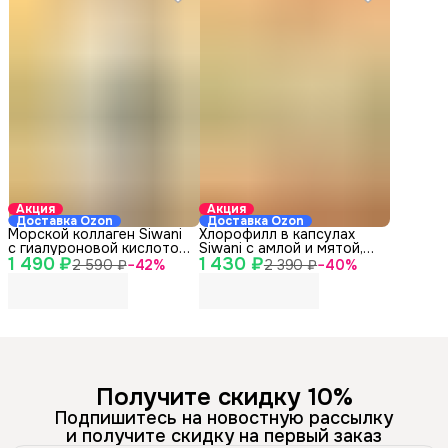
Акция
Акция
Доставка Ozon
Доставка Ozon
Морской коллаген Siwani
Хлорофилл в капсулах
с гиалуроновой кислотой,
Siwani с амлой и мятой,
1 490 ₽
витамином C и Q10, 90
1 430 ₽
60 капсул
2 590 ₽
−
42
%
2 390 ₽
−
40
%
капсул
Получите скидку 10%
Подпишитесь на новостную рассылку
и получите скидку на первый заказ