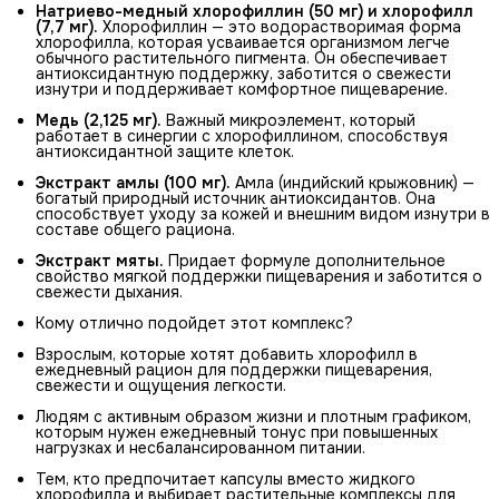
Натриево-медный хлорофиллин (50 мг) и хлорофилл 
(7,7 мг).
Хлорофиллин — это водорастворимая форма
хлорофилла, которая усваивается организмом легче
обычного растительного пигмента. Он обеспечивает
антиоксидантную поддержку, заботится о свежести
изнутри и поддерживает комфортное пищеварение.
Медь (2,125 мг).
Важный микроэлемент, который
работает в синергии с хлорофиллином, способствуя
антиоксидантной защите клеток.
Экстракт амлы (100 мг).
Амла (индийский крыжовник) —
богатый природный источник антиоксидантов. Она
способствует уходу за кожей и внешним видом изнутри в
составе общего рациона.
Экстракт мяты.
Придает формуле дополнительное
свойство мягкой поддержки пищеварения и заботится о
свежести дыхания.
Кому отлично подойдет этот комплекс?
Взрослым, которые хотят добавить хлорофилл в
ежедневный рацион для поддержки пищеварения,
свежести и ощущения легкости.
Людям с активным образом жизни и плотным графиком,
которым нужен ежедневный тонус при повышенных
нагрузках и несбалансированном питании.
Тем, кто предпочитает капсулы вместо жидкого
хлорофилла и выбирает растительные комплексы для