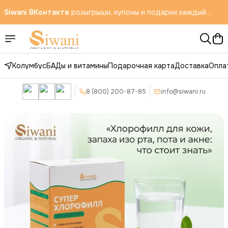
Siwani ВКонтакте
розыгрыши, купоны и подарки каждый
месяц
Бесплатная доставка по всей России в ПВЗ OZON
Колумбус
БАДы и витамины
Подарочная карта
Доставка
Опла
8 (800) 200-87-85
info@siwani.ru