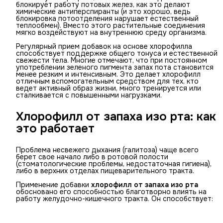
блокирует работу потовых желез, как это делают
химические антиперспиранты (и это хорошо, ведь
блокировка потоотделения нарушает естественный
теплообмен). Вместо этого растительные соединения
мягко воздействуют на внутреннюю среду организма.
Регулярный прием добавок на основе хлорофилла
способствует поддержке общего тонуса и естественной
свежести тела. Многие отмечают, что при постоянном
употреблении зеленого пигмента запах пота становится
менее резким и интенсивным. Это делает хлорофилл
отличным вспомогательным средством для тех, кто
ведет активный образ жизни, много тренируется или
сталкивается с повышенными нагрузками.
Хлорофилл от запаха изо рта: как
это работает
Проблема несвежего дыхания (галитоза) чаще всего
берет свое начало либо в ротовой полости
(стоматологические проблемы, недостаточная гигиена),
либо в верхних отделах пищеварительного тракта.
Применение добавки
хлорофилл от запаха изо рта
обосновано его способностью благотворно влиять на
работу желудочно-кишечного тракта. Он способствует: