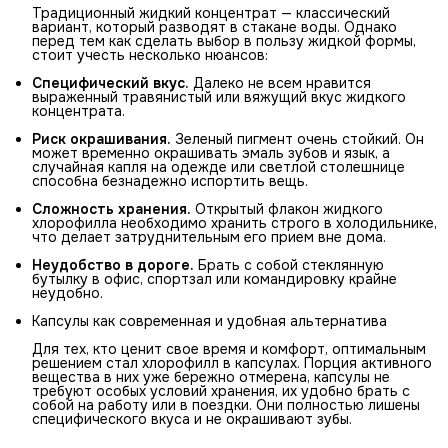
Традиционный жидкий концентрат — классический
вариант, который разводят в стакане воды. Однако
перед тем как сделать выбор в пользу жидкой формы,
стоит учесть несколько нюансов:
Специфический вкус.
Далеко не всем нравится
выраженный травянистый или вяжущий вкус жидкого
концентрата.
Риск окрашивания.
Зеленый пигмент очень стойкий. Он
может временно окрашивать эмаль зубов и язык, а
случайная капля на одежде или светлой столешнице
способна безнадежно испортить вещь.
Сложность хранения.
Открытый флакон жидкого
хлорофилла необходимо хранить строго в холодильнике,
что делает затруднительным его прием вне дома.
Неудобство в дороге.
Брать с собой стеклянную
бутылку в офис, спортзал или командировку крайне
неудобно.
Капсулы как современная и удобная альтернатива
Для тех, кто ценит свое время и комфорт, оптимальным
решением стал хлорофилл в капсулах. Порция активного
вещества в них уже бережно отмерена, капсулы не
требуют особых условий хранения, их удобно брать с
собой на работу или в поездки. Они полностью лишены
специфического вкуса и не окрашивают зубы.